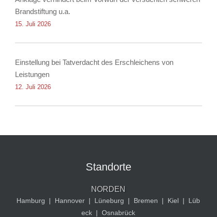
Brandstiftung u.a.
15. Juli 2026
Einstellung bei Tatverdacht des Erschleichens von
Leistungen
12. Juli 2026
Standorte
NORDEN
Hamburg
|
Hannover
|
Lüneburg
|
Bremen
|
Kiel
|
Lüb
eck
|
Osnabrück