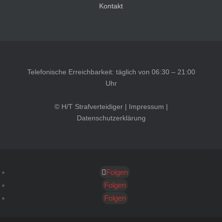
Kontakt
Telefonische Erreichbarkeit: täglich von 06:30 – 21:00
Uhr
© H/T Strafverteidiger |
Impressum
|
Datenschutzerklärung
Folgen
Kundenbewertungen und Erfahrungen zu
HT Strafverteidiger
Folgen
Folgen
SEHR GUT
100%
Empfehlungen auf