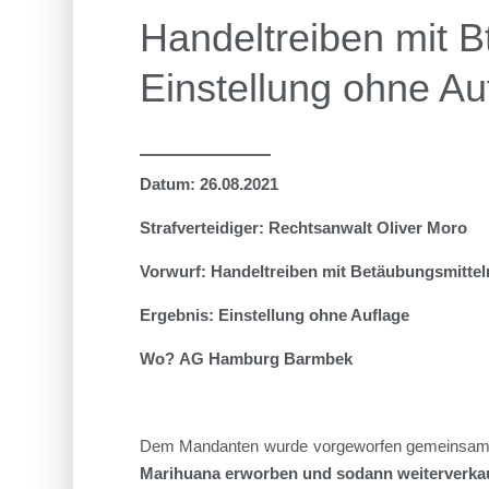
Handeltreiben mit B
Einstellung ohne Au
Datum:
2
6
.0
8
.2021
Strafverteidiger: Rechtsanwalt Oliver Moro
Vorwurf:
Handeltreiben
mit Betäubungsmitte
Ergebnis: Einstellung ohne Auflage
Wo?
AG Hamburg Barmbek
Dem Mandanten wurde vorgeworfen gemeinsam m
Marihuana erworben und sodann weiterverka