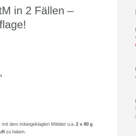
tM in 2 Fällen –
flage!
ln
it dem mitangeklagten Mittäter u.a.
2 x 80 g
uft
zu haben.