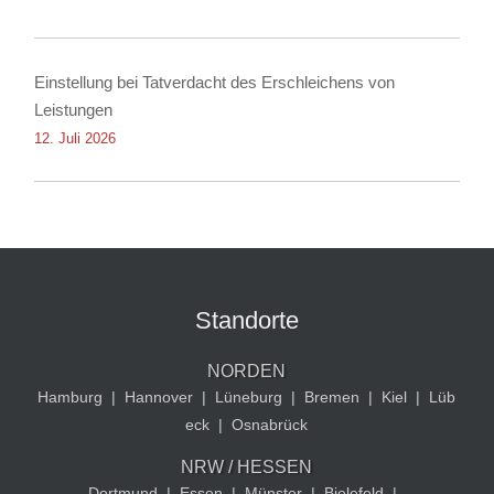
Einstellung bei Tatverdacht des Erschleichens von
Leistungen
12. Juli 2026
Standorte
NORDEN
Hamburg
|
Hannover
|
Lüneburg
|
Bremen
|
Kiel
|
Lüb
eck
|
Osnabrück
NRW / HESSEN
Dortmund
|
Essen
|
Münster
|
Bielefeld
|