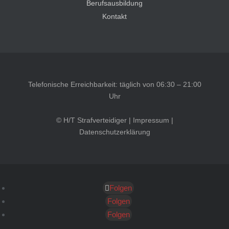
Berufsausbildung
Kontakt
Telefonische Erreichbarkeit: täglich von 06:30 – 21:00
Uhr
© H/T Strafverteidiger |
Impressum
|
Datenschutzerklärung
Folgen
Kundenbewertungen und Erfahrungen zu
HT Strafverteidiger
Folgen
Folgen
SEHR GUT
100%