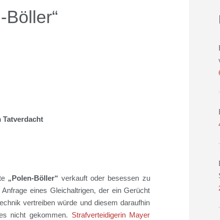
Böller“
 Tatverdacht
te
„Polen-Böller“
verkauft oder besessen
zu
r Anfrage eines Gleichaltrigen, der ein Gerücht
echnik vertreiben würde und diesem daraufhin
t es nicht gekommen.
Strafverteidiger
in
Mayer