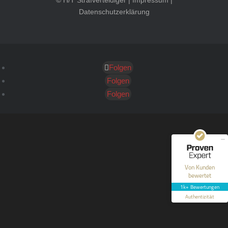
© H/T Strafverteidiger |
Impressum
|
Datenschutzerklärung
Folgen
Kundenbewertungen und Erfahrungen zu
HT Strafverteidiger
Folgen
Folgen
SEHR GUT
100%
Empfehlungen auf
ProvenExpert.com
4,99 / 5,00
40
1.646
Bewertungen auf
Bewertungen von 12
Von Kunden
ProvenExpert.com
anderen Quellen
bewertet
1k+ Bewertungen
Blick aufs ProvenExpert-Profil werfen
Authentizität