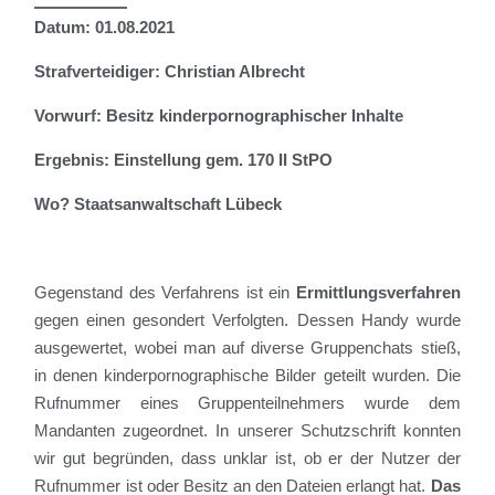
Datum: 01.08.2021
Strafverteidiger: Christian Albrecht
Vorwurf: Besitz kinderpornographischer Inhalte
Ergebnis: Einstellung gem. 170 II StPO
Wo? Staatsanwaltschaft Lübeck
Gegenstand des Verfahrens ist
ein
Ermittlungsverfahren
gegen einen gesondert Verfolgten. Dessen Handy wurde
ausgewertet
,
w
obei man auf diverse Gruppenchats stieß,
in denen kinderpornographische Bilder geteilt wurden.
Die
Rufnummer eines Gruppenteilnehmers wurde dem
Mandanten zu
g
eordnet. In u
n
serer Schutzschrift konnten
wir gut begründen, dass unk
la
r ist, ob er der Nutzer der
Rufnummer ist
oder Besitz an den Dateien erlangt hat.
Das