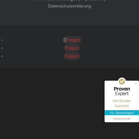
Datenschutzerklärung
Folgen
Kundenbewertungen und Erfahrungen zu
HT Strafverteidiger
Folgen
Folgen
SEHR GUT
100%
Empfehlungen auf
ProvenExpert.com
4,99 / 5,00
40
1.646
Bewertungen auf
Bewertungen von 12
Von Kunden
ProvenExpert.com
anderen Quellen
bewertet
1k+ Bewertungen
Blick aufs ProvenExpert-Profil werfen
Authentizität