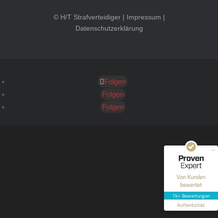
© H/T Strafverteidiger |
Impressum
|
Datenschutzerklärung
Folgen
Kundenbewertungen und Erfahrungen zu
HT Strafverteidiger
Folgen
Folgen
SEHR GUT
100%
Empfehlungen auf
ProvenExpert.com
4,99 / 5,00
40
1.646
Bewertungen auf
Bewertungen von 12
Von Kunden
ProvenExpert.com
anderen Quellen
bewertet
1k+ Bewertungen
Blick aufs ProvenExpert-Profil werfen
Authentizität