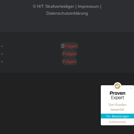
© H/T Strafverteidiger |
Impressum
|
Datenschutzerklärung
Folgen
Kundenbewertungen und Erfahrungen zu
HT Strafverteidiger
Folgen
Folgen
SEHR GUT
100%
Empfehlungen auf
ProvenExpert.com
4,99 / 5,00
40
1.646
Bewertungen auf
Bewertungen von 12
Von Kunden
ProvenExpert.com
anderen Quellen
bewertet
1k+ Bewertungen
Blick aufs ProvenExpert-Profil werfen
Authentizität