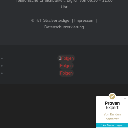
Telefonische Erreichbarkeit: täglich von 06:30 – 21:00
Uhr
© H/T Strafverteidiger |
Impressum
|
Datenschutzerklärung
Folgen
Kundenbewertungen und Erfahrungen zu
HT Strafverteidiger
Folgen
Folgen
SEHR GUT
100%
Empfehlungen auf
ProvenExpert.com
4,99 / 5,00
40
1.646
Bewertungen auf
Bewertungen von 12
Von Kunden
ProvenExpert.com
anderen Quellen
bewertet
1k+ Bewertungen