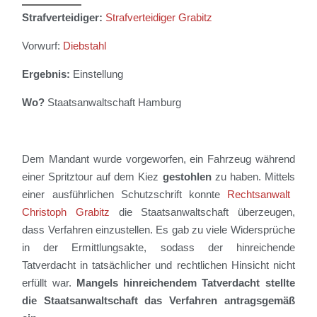
Strafverteidiger:
Strafverteidiger Grabitz
Vorwurf:
Diebstahl
Ergebnis:
Einstellung
Wo?
Staatsanwaltschaft
Hamburg
De
m
Mandan
t
wurde
vorgeworfen,
ein Fahrzeug während
einer Spritztour auf dem Kiez
gestohlen
zu haben
.
Mittels
einer
ausführlichen
Schutzschrift
konnte
Rechtsanwalt
Christoph Grabitz
die Staatsanwaltschaft überzeugen,
dass Verfahren einzustellen
.
Es gab
zu viele Widersprüche
in der Ermittlungsakte, sodass der hinreichende
T
atverdacht
in
tatsächlicher
und rechtlichen Hinsicht
nicht
erfüllt war
.
Mangels hinreichendem Tatverdacht stellte
d
ie Staatsanwaltschaft das Verfahren antragsgemäß