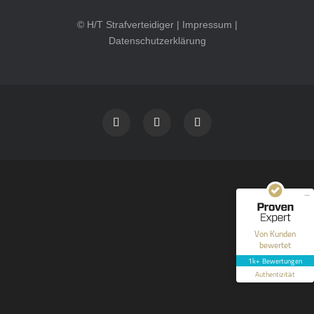
© H/T Strafverteidiger |
Impressum
|
Datenschutzerklärung
Kundenbewertungen und Erfahrungen zu
HT Strafverteidiger
SEHR GUT
100%
Empfehlungen auf
ProvenExpert.com
4,99 / 5,00
40
1.646
Bewertungen auf
Bewertungen von 12
Von Kunden
ProvenExpert.com
anderen Quellen
bewertet
1k+ Bewertungen
Blick aufs ProvenExpert-Profil werfen
Authentizität