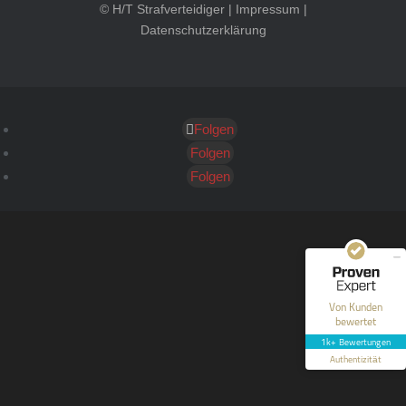
© H/T Strafverteidiger |
Impressum
|
Datenschutzerklärung
Folgen
Kundenbewertungen und Erfahrungen zu
HT Strafverteidiger
Folgen
Folgen
SEHR GUT
100%
Empfehlungen auf
ProvenExpert.com
4,99 / 5,00
40
1.646
Bewertungen auf
Bewertungen von 12
Von Kunden
ProvenExpert.com
anderen Quellen
bewertet
1k+ Bewertungen
Blick aufs ProvenExpert-Profil werfen
Authentizität