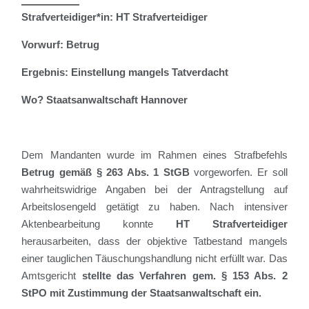
Strafverteidiger*in: HT Strafverteidiger
Vorwurf: Betrug
Ergebnis: Einstellung mangels Tatverdacht
Wo? Staatsanwaltschaft Hannover
De
m Mandanten
wurde
im Rahmen eines Strafbefehls
Betrug gemäß § 263 Abs. 1 StGB
vorgeworfen.
Er
soll
wahrheitswidrige Angaben bei der Antragstellung auf
Arbeitslosengeld getätigt zu haben
.
Nach intensiver
Aktenbearbeitung
kon
n
te
HT Strafverteidiger
herausarbeiten
, dass
der objektive Tatbestand mangels
einer tauglichen Täuschungshandlung nicht erfüllt war.
D
as
Amtsgericht
stellte das Verfahren gem. §
153
Abs. 2
StPO
mit Zustimmung der Staatsanwaltschaft e
in.