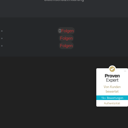
Folgen
Kundenbewertungen und Erfahrungen zu
HT Strafverteidiger
Folgen
Folgen
SEHR GUT
100%
Empfehlungen auf
ProvenExpert.com
4,99 / 5,00
40
1.646
Bewertungen auf
Bewertungen von 12
Von Kunden
ProvenExpert.com
anderen Quellen
bewertet
1k+ Bewertungen
Blick aufs ProvenExpert-Profil werfen
Authentizität