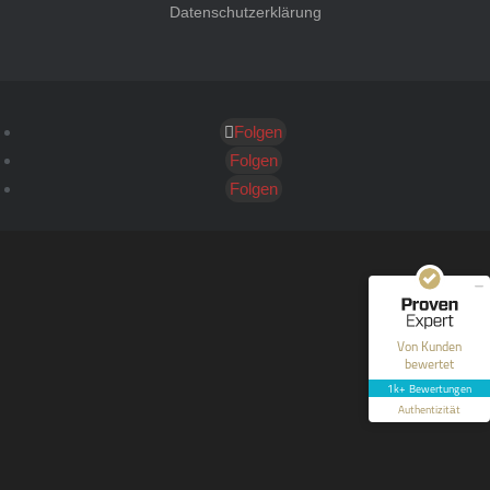
Datenschutzerklärung
Folgen
Kundenbewertungen und Erfahrungen zu
HT Strafverteidiger
Folgen
Folgen
SEHR GUT
100%
Empfehlungen auf
ProvenExpert.com
4,99 / 5,00
40
1.646
Bewertungen auf
Bewertungen von 12
Von Kunden
ProvenExpert.com
anderen Quellen
bewertet
1k+ Bewertungen
Blick aufs ProvenExpert-Profil werfen
Authentizität