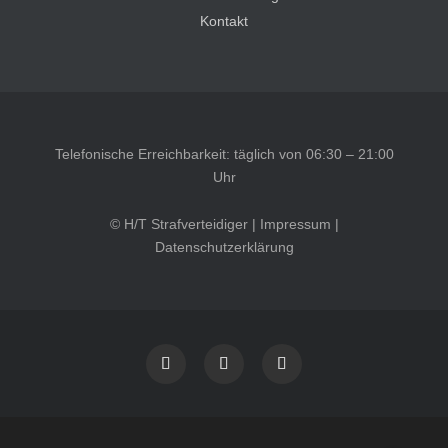
Kontakt
Telefonische Erreichbarkeit: täglich von 06:30 – 21:00
Uhr
© H/T Strafverteidiger |
Impressum
|
Datenschutzerklärung
Kundenbewertungen und Erfahrungen zu
HT Strafverteidiger
SEHR GUT
100%
Empfehlungen auf
ProvenExpert.com
4,99 / 5,00