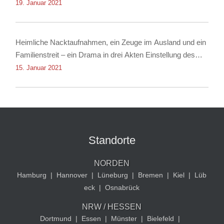
Nachstellung
19. Januar 2021
Heimliche Nacktaufnahmen, ein Zeuge im Ausland und ein
Familienstreit – ein Drama in drei Akten Einstellung des
Verfahrens dank Rechtsanwalt für Strafrecht Christian
15. Januar 2021
Albrecht
Standorte
NORDEN
Hamburg
|
Hannover
|
Lüneburg
|
Bremen
|
Kiel
|
Lüb
eck
|
Osnabrück
NRW / HESSEN
Dortmund
|
Essen
|
Münster
|
Bielefeld
|