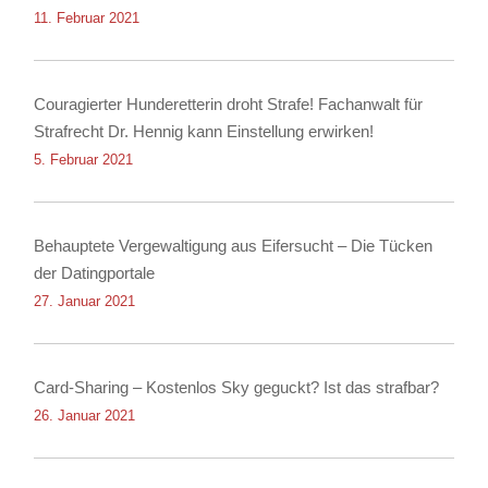
Diebstahls sowie der Körperverletzung
11. Februar 2021
Couragierter Hunderetterin droht Strafe! Fachanwalt für
Strafrecht Dr. Hennig kann Einstellung erwirken!
5. Februar 2021
Behauptete Vergewaltigung aus Eifersucht – Die Tücken
der Datingportale
27. Januar 2021
Card-Sharing – Kostenlos Sky geguckt? Ist das strafbar?
26. Januar 2021