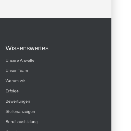
Wissenswertes
Unsere Anwälte
Unser Team
Warum wir
Erfolge
Kundenbewertungen und Erfahrungen zu
Bewertungen
HT Strafverteidiger
Stellenanzeigen
100%
SEHR GUT
Berufsausbildung
Empfehlungen auf
ProvenExpert.com
4,99 / 5,00