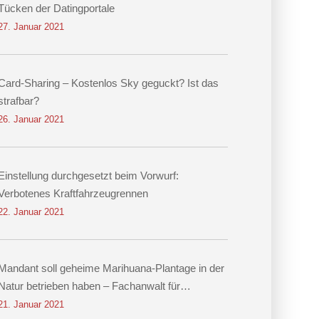
Tücken der Datingportale
27. Januar 2021
Card-Sharing – Kostenlos Sky geguckt? Ist das
strafbar?
26. Januar 2021
Einstellung durchgesetzt beim Vorwurf:
Verbotenes Kraftfahrzeugrennen
22. Januar 2021
Mandant soll geheime Marihuana-Plantage in der
Natur betrieben haben – Fachanwalt für
Strafrecht Dr. Hennig erwirkt Einstellung
21. Januar 2021