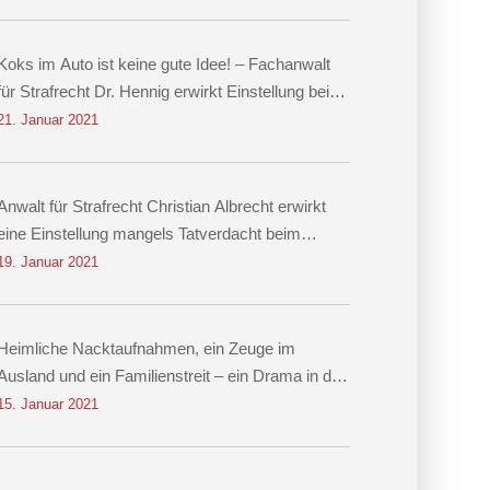
Koks im Auto ist keine gute Idee! – Fachanwalt
für Strafrecht Dr. Hennig erwirkt Einstellung beim
Vorwurf des Besitzes von Kokain!
21. Januar 2021
Anwalt für Strafrecht Christian Albrecht erwirkt
eine Einstellung mangels Tatverdacht beim
Vorwurf der Nachstellung
19. Januar 2021
Heimliche Nacktaufnahmen, ein Zeuge im
Ausland und ein Familienstreit – ein Drama in drei
Akten Einstellung des Verfahrens dank
15. Januar 2021
Rechtsanwalt für Strafrecht Christian Albrecht