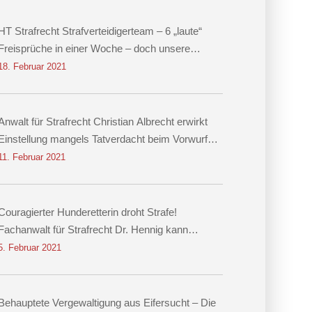
HT Strafrecht Strafverteidigerteam – 6 „laute“
Freisprüche in einer Woche – doch unsere
größten Erfolge sind leise
18. Februar 2021
Anwalt für Strafrecht Christian Albrecht erwirkt
Einstellung mangels Tatverdacht beim Vorwurf
des räuberischen Diebstahls sowie der
11. Februar 2021
Körperverletzung
Couragierter Hunderetterin droht Strafe!
Fachanwalt für Strafrecht Dr. Hennig kann
Einstellung erwirken!
5. Februar 2021
Behauptete Vergewaltigung aus Eifersucht – Die