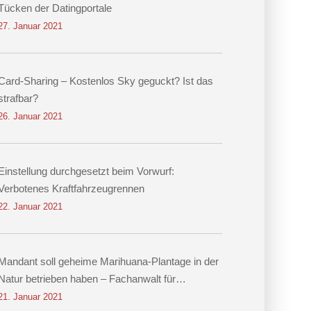
Tücken der Datingportale
27. Januar 2021
Card-Sharing – Kostenlos Sky geguckt? Ist das
strafbar?
26. Januar 2021
Einstellung durchgesetzt beim Vorwurf:
Verbotenes Kraftfahrzeugrennen
22. Januar 2021
Mandant soll geheime Marihuana-Plantage in der
Natur betrieben haben – Fachanwalt für
Strafrecht Dr. Hennig erwirkt Einstellung
21. Januar 2021