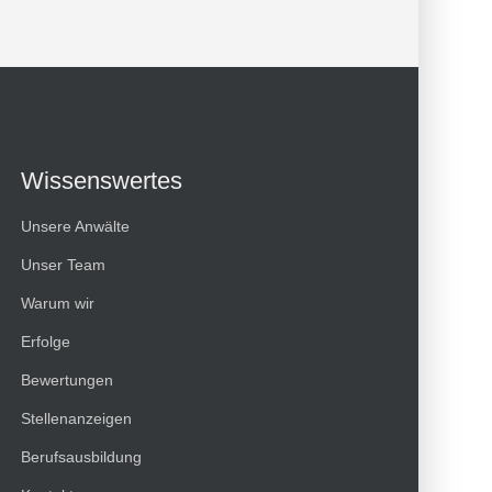
Wissenswertes
Unsere Anwälte
Unser Team
Warum wir
Erfolge
Kundenbewertungen und Erfahrungen zu
Bewertungen
HT Strafverteidiger
Stellenanzeigen
100%
SEHR GUT
Berufsausbildung
Empfehlungen auf
ProvenExpert.com
4,99 / 5,00