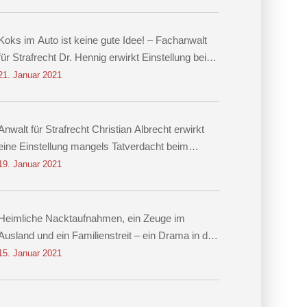
Koks im Auto ist keine gute Idee! – Fachanwalt
für Strafrecht Dr. Hennig erwirkt Einstellung beim
Vorwurf des Besitzes von Kokain!
21. Januar 2021
Anwalt für Strafrecht Christian Albrecht erwirkt
eine Einstellung mangels Tatverdacht beim
Vorwurf der Nachstellung
19. Januar 2021
Heimliche Nacktaufnahmen, ein Zeuge im
Ausland und ein Familienstreit – ein Drama in drei
Akten Einstellung des Verfahrens dank
15. Januar 2021
Rechtsanwalt für Strafrecht Christian Albrecht