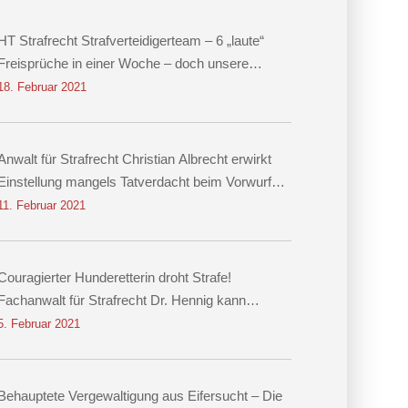
HT Strafrecht Strafverteidigerteam – 6 „laute“
Freisprüche in einer Woche – doch unsere
größten Erfolge sind leise
18. Februar 2021
Anwalt für Strafrecht Christian Albrecht erwirkt
Einstellung mangels Tatverdacht beim Vorwurf
des räuberischen Diebstahls sowie der
11. Februar 2021
Körperverletzung
Couragierter Hunderetterin droht Strafe!
Fachanwalt für Strafrecht Dr. Hennig kann
Einstellung erwirken!
5. Februar 2021
Behauptete Vergewaltigung aus Eifersucht – Die