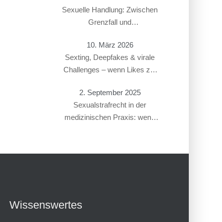
Sexuelle Handlung: Zwischen
Grenzfall und
Gesetzesverstoß
10. März 2026
Sexting, Deepfakes & virale
Challenges – wenn Likes zur
Straftat führen
2. September 2025
Sexualstrafrecht in der
medizinischen Praxis: wenn
Gynäkolog:innen oder
Therapeut:innen beschuldigt
werden
Wissenswertes