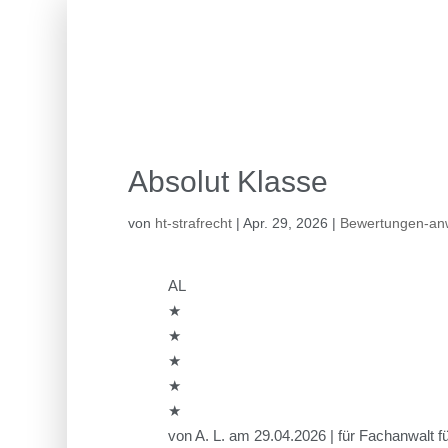
Absolut Klasse
von
ht-strafrecht
|
Apr. 29, 2026
|
Bewertungen-anw
AL
★
★
★
★
★
von A. L. am 29.04.2026 | für Fachanwalt f