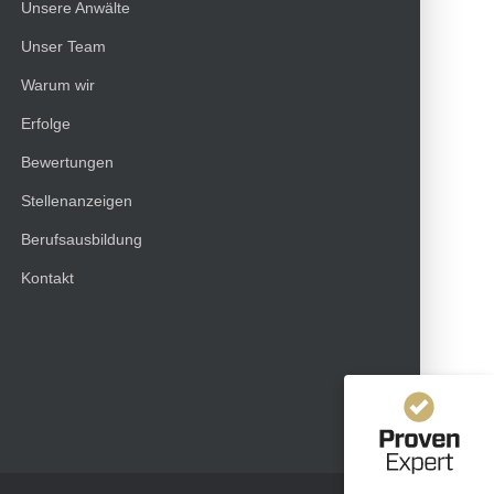
Unsere Anwälte
Unser Team
Warum wir
Erfolge
Bewertungen
Kundenbewertungen und Erfahrungen zu
Stellenanzeigen
HT Strafverteidiger
Berufsausbildung
100%
SEHR GUT
Kontakt
Empfehlungen auf
ProvenExpert.com
4,99 / 5,00
1.646
40
Bewertungen von 12
Bewertungen auf
anderen Quellen
ProvenExpert.com
Blick aufs ProvenExpert-Profil werfen