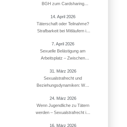
BGH zum Cardsharing
entschieden hat
14. April 2026
Täterschaft oder Teilnahme?
Strafbarkeit bei Mitläufern in
Sexualstrafsachen
7. April 2026
Sexuelle Belästigung am
Arbeitsplatz – Zwischen
Strafbarkeit und Arbeitsrecht:
31. März 2026
Überschneidung von § 184i
Sexualstrafrecht und
StGB mit arbeitsrechtlichen
Beziehungsdynamiken: Was
Konsequenzen
gilt bei Paaren, Ex-Partnern
24. März 2026
oder in offenen Beziehungen?
Wenn Jugendliche zu Tätern
werden – Sexualstrafrecht im
Jugendstrafverfahren
16. März 2026