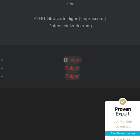
Uhr
© H/T Strafverteidiger |
Impressum
|
Datenschutzerklärung
Folgen
Kundenbewertungen und Erfahrungen zu
HT Strafverteidiger
Folgen
Folgen
SEHR GUT
100%
Empfehlungen auf
ProvenExpert.com
4,99 / 5,00
40
1.646
Bewertungen auf
Bewertungen von 12
Von Kunden
ProvenExpert.com
anderen Quellen
bewertet
1k+ Bewertungen
Blick aufs ProvenExpert-Profil werfen
Authentizität