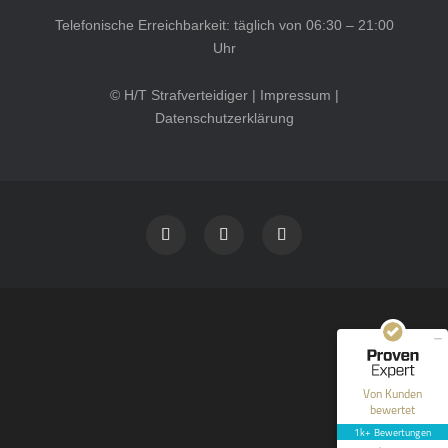
Telefonische Erreichbarkeit: täglich von 06:30 – 21:00
Uhr
© H/T Strafverteidiger |
Impressum
|
Datenschutzerklärung
Kundenbewertungen und Erfahrungen zu
HT Strafverteidiger
SEHR GUT
100%
Empfehlungen auf
ProvenExpert.com
4,99 / 5,00
40
1.646
Bewertungen auf
Bewertungen von 12
Von Kunden
ProvenExpert.com
anderen Quellen
bewertet
1k+ Bewertungen
Blick aufs ProvenExpert-Profil werfen