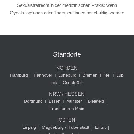
Sexualstrafrecht in der medizinischen Praxis: wenn
Gynäkolog:innen oder Therapeut:innen beschuldigt werden
Standorte
NORDEN
Hamburg
|
Hannover
|
Lüneburg
|
Bremen
|
Kiel
|
Lüb
eck
|
Osnabrück
NRW / HESSEN
Dortmund
|
Essen
|
Münster
|
Bielefeld
|
Frankfurt am Main
OSTEN
Leipzig
|
Magdeburg / Halberstadt
|
Erfurt
|