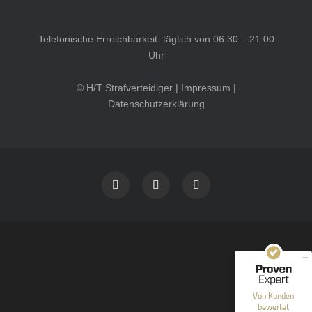
Telefonische Erreichbarkeit: täglich von 06:30 – 21:00
Uhr
© H/T Strafverteidiger |
Impressum
|
Datenschutzerklärung
Kundenbewertungen und Erfahrungen zu
HT Strafverteidiger
SEHR GUT
100%
Empfehlungen auf
ProvenExpert.com
4,99 / 5,00
40
1.646
Bewertungen auf
Bewertungen von 12
Von Kunden
ProvenExpert.com
anderen Quellen
bewertet