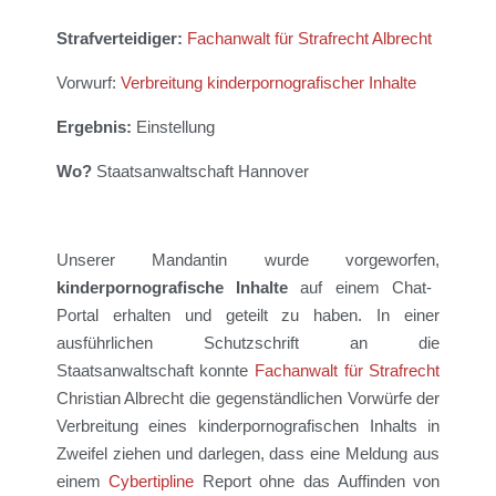
Strafverteidiger:
Fachanwalt für Strafrecht Albrecht
Vorwurf:
Verbreitung kinderpornografischer Inhalte
Ergebnis:
Einstellung
Wo?
Staatsanwaltschaft Hannover
Unsere
r
Mandant
i
n wurde vorgeworfen,
kinder
pornografische
Inhalte
auf einem Chat-
Portal erhalten und geteilt zu haben.
In einer
ausführlichen Schutzschrift an die
Staatsanwaltschaft konnte
Fachanwalt für Strafrecht
Christian Albrecht
die gegenständlichen
Vorwürfe
der
Verbreitung eines kinderpornografischen
Inhalt
s
in
Zweifel ziehen und darlegen, dass
eine Meldung aus
einem
Cybertipline
Report ohne das Auffinden von