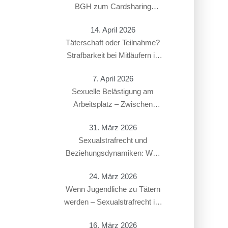
BGH zum Cardsharing
entschieden hat
14. April 2026
Täterschaft oder Teilnahme?
Strafbarkeit bei Mitläufern in
Sexualstrafsachen
7. April 2026
Sexuelle Belästigung am
Arbeitsplatz – Zwischen
Strafbarkeit und Arbeitsrecht:
31. März 2026
Überschneidung von § 184i
Sexualstrafrecht und
StGB mit arbeitsrechtlichen
Beziehungsdynamiken: Was
Konsequenzen
gilt bei Paaren, Ex-Partnern
24. März 2026
oder in offenen Beziehungen?
Wenn Jugendliche zu Tätern
werden – Sexualstrafrecht im
Jugendstrafverfahren
16. März 2026