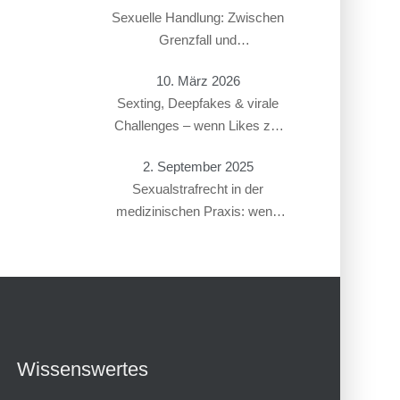
Sexuelle Handlung: Zwischen
Grenzfall und
Gesetzesverstoß
10. März 2026
Sexting, Deepfakes & virale
Challenges – wenn Likes zur
Straftat führen
2. September 2025
Sexualstrafrecht in der
medizinischen Praxis: wenn
Gynäkolog:innen oder
Therapeut:innen beschuldigt
werden
Wissenswertes