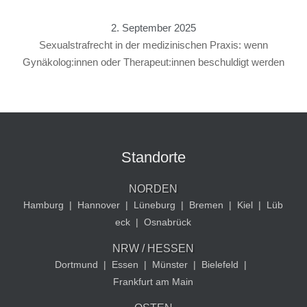
2. September 2025
Sexualstrafrecht in der medizinischen Praxis: wenn
Gynäkolog:innen oder Therapeut:innen beschuldigt werden
Standorte
NORDEN
Hamburg
|
Hannover
|
Lüneburg
|
Bremen
|
Kiel
|
Lüb
eck
|
Osnabrück
NRW / HESSEN
Dortmund
|
Essen
|
Münster
|
Bielefeld
|
Frankfurt am Main