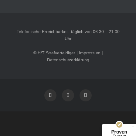
Telefonische Erreichbarkeit: täglich von 06:30 – 21:00
Uhr
© H/T Strafverteidiger |
Impressum
|
Datenschutzerklärung
Kundenbewertungen und Erfahrungen zu
HT Strafverteidiger
SEHR GUT
100%
Empfehlungen auf
ProvenExpert.com
4,99 / 5,00
40
1.646