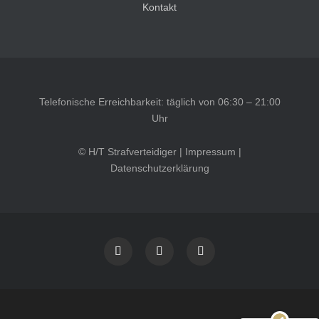
Kontakt
Telefonische Erreichbarkeit: täglich von 06:30 – 21:00
Uhr
© H/T Strafverteidiger |
Impressum
|
Datenschutzerklärung
Kundenbewertungen und Erfahrungen zu
HT Strafverteidiger
SEHR GUT
100%
Empfehlungen auf
ProvenExpert.com
4,99 / 5,00