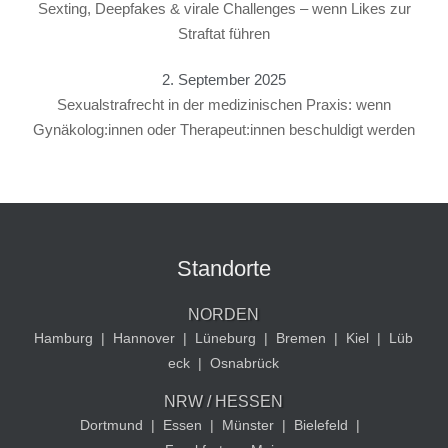
Sexting, Deepfakes & virale Challenges – wenn Likes zur
Straftat führen
2. September 2025
Sexualstrafrecht in der medizinischen Praxis: wenn
Gynäkolog:innen oder Therapeut:innen beschuldigt werden
Standorte
NORDEN
Hamburg
|
Hannover
|
Lüneburg
|
Bremen
|
Kiel
|
Lüb
eck
|
Osnabrück
NRW / HESSEN
Dortmund
|
Essen
|
Münster
|
Bielefeld
|