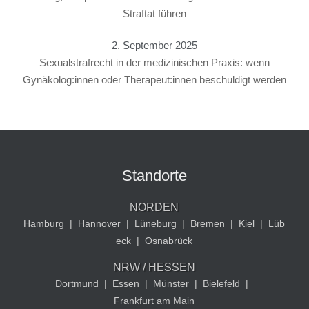
Straftat führen
2. September 2025
Sexualstrafrecht in der medizinischen Praxis: wenn
Gynäkolog:innen oder Therapeut:innen beschuldigt werden
Standorte
NORDEN
Hamburg
|
Hannover
|
Lüneburg
|
Bremen
|
Kiel
|
Lüb
eck
|
Osnabrück
NRW / HESSEN
Dortmund
|
Essen
|
Münster
|
Bielefeld
|
Frankfurt am Main