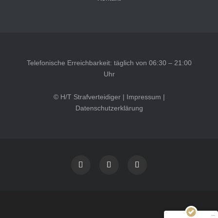
Telefonische Erreichbarkeit: täglich von 06:30 – 21:00
Uhr
© H/T Strafverteidiger |
Impressum
|
Datenschutzerklärung
Kundenbewertungen und Erfahrungen zu
HT Strafverteidiger
SEHR GUT
100%
Empfehlungen auf
ProvenExpert.com
4,99 / 5,00