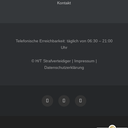
Kontakt
Telefonische Erreichbarkeit: täglich von 06:30 – 21:00
Uhr
© H/T Strafverteidiger |
Impressum
|
Datenschutzerklärung
Kundenbewertungen und Erfahrungen zu
HT Strafverteidiger
SEHR GUT
100%
Empfehlungen auf
ProvenExpert.com
4,99 / 5,00