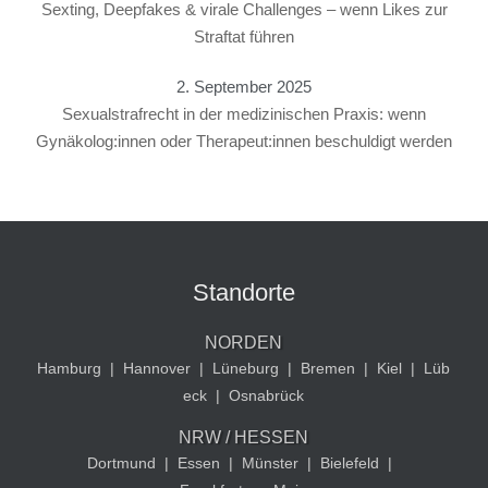
Sexting, Deepfakes & virale Challenges – wenn Likes zur
Straftat führen
2. September 2025
Sexualstrafrecht in der medizinischen Praxis: wenn
Gynäkolog:innen oder Therapeut:innen beschuldigt werden
Standorte
NORDEN
Hamburg
|
Hannover
|
Lüneburg
|
Bremen
|
Kiel
|
Lüb
eck
|
Osnabrück
NRW / HESSEN
Dortmund
|
Essen
|
Münster
|
Bielefeld
|