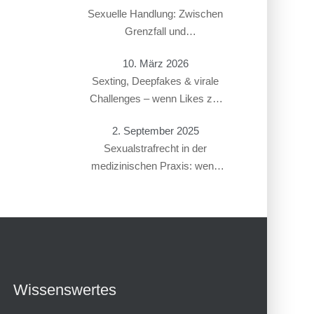
Sexuelle Handlung: Zwischen
Grenzfall und
Gesetzesverstoß
10. März 2026
Sexting, Deepfakes & virale
Challenges – wenn Likes zur
Straftat führen
2. September 2025
Sexualstrafrecht in der
medizinischen Praxis: wenn
Gynäkolog:innen oder
Therapeut:innen beschuldigt
werden
Wissenswertes