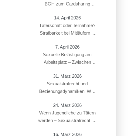
BGH zum Cardsharing
entschieden hat
14. April 2026
Täterschaft oder Teilnahme?
Strafbarkeit bei Mitläufern in
Sexualstrafsachen
7. April 2026
Sexuelle Belästigung am
Arbeitsplatz – Zwischen
Strafbarkeit und Arbeitsrecht:
31. März 2026
Überschneidung von § 184i
Sexualstrafrecht und
StGB mit arbeitsrechtlichen
Beziehungsdynamiken: Was
Konsequenzen
gilt bei Paaren, Ex-Partnern
24. März 2026
oder in offenen Beziehungen?
Wenn Jugendliche zu Tätern
werden – Sexualstrafrecht im
Jugendstrafverfahren
16. März 2026