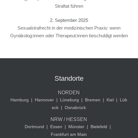
Straftat führen
2. September 2025
Sexualstrafrecht in der medizinischen Praxis: wenn
Gynäkolog:innen oder Therapeut:innen beschuldigt werden
Standorte
NORDEN
Hamburg
|
Hannover
|
Lüneburg
|
Bremen
|
Kiel
|
Lüb
eck
|
Osnabrück
NRW / HESSEN
Dortmund
|
Essen
|
Münster
|
Bielefeld
|
Frankfurt am Main