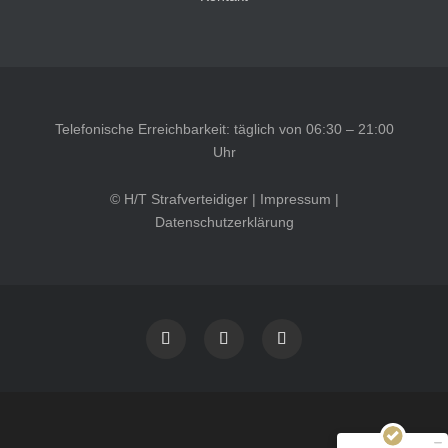
Telefonische Erreichbarkeit: täglich von 06:30 – 21:00
Uhr
© H/T Strafverteidiger |
Impressum
|
Datenschutzerklärung
Kundenbewertungen und Erfahrungen zu
HT Strafverteidiger
SEHR GUT
100%
Empfehlungen auf
ProvenExpert.com
4,99 / 5,00