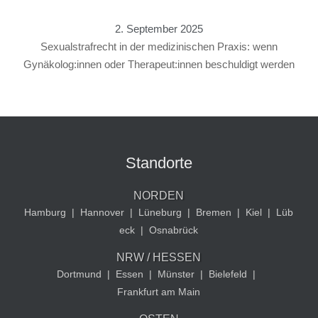
2. September 2025
Sexualstrafrecht in der medizinischen Praxis: wenn
Gynäkolog:innen oder Therapeut:innen beschuldigt werden
Standorte
NORDEN
Hamburg
|
Hannover
|
Lüneburg
|
Bremen
|
Kiel
|
Lüb
eck
|
Osnabrück
NRW / HESSEN
Dortmund
|
Essen
|
Münster
|
Bielefeld
|
Frankfurt am Main