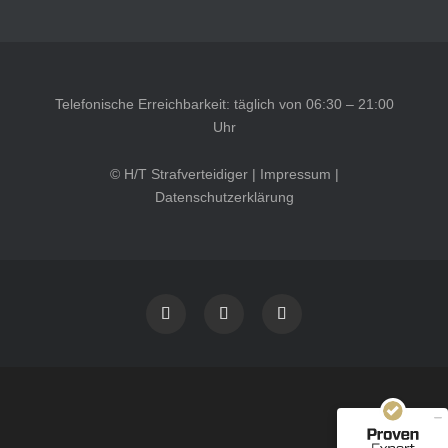
Telefonische Erreichbarkeit: täglich von 06:30 – 21:00
Uhr
© H/T Strafverteidiger |
Impressum
|
Datenschutzerklärung
Kundenbewertungen und Erfahrungen zu
HT Strafverteidiger
SEHR GUT
100%
Empfehlungen auf
ProvenExpert.com
4,99 / 5,00
40
1.646