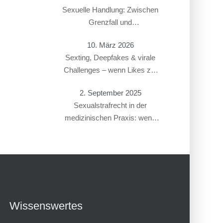
Sexuelle Handlung: Zwischen
Grenzfall und
Gesetzesverstoß
10. März 2026
Sexting, Deepfakes & virale
Challenges – wenn Likes zur
Straftat führen
2. September 2025
Sexualstrafrecht in der
medizinischen Praxis: wenn
Gynäkolog:innen oder
Therapeut:innen beschuldigt
werden
Wissenswertes