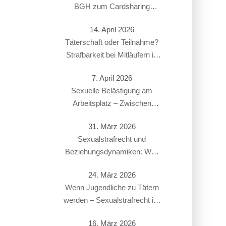
BGH zum Cardsharing
entschieden hat
14. April 2026
Täterschaft oder Teilnahme?
Strafbarkeit bei Mitläufern in
Sexualstrafsachen
7. April 2026
Sexuelle Belästigung am
Arbeitsplatz – Zwischen
Strafbarkeit und Arbeitsrecht:
31. März 2026
Überschneidung von § 184i
Sexualstrafrecht und
StGB mit arbeitsrechtlichen
Beziehungsdynamiken: Was
Konsequenzen
gilt bei Paaren, Ex-Partnern
24. März 2026
oder in offenen Beziehungen?
Wenn Jugendliche zu Tätern
werden – Sexualstrafrecht im
Jugendstrafverfahren
16. März 2026