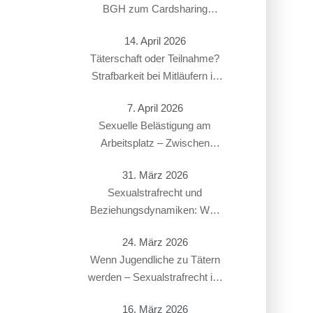
BGH zum Cardsharing
entschieden hat
14. April 2026
Täterschaft oder Teilnahme?
Strafbarkeit bei Mitläufern in
Sexualstrafsachen
7. April 2026
Sexuelle Belästigung am
Arbeitsplatz – Zwischen
Strafbarkeit und Arbeitsrecht:
31. März 2026
Überschneidung von § 184i
Sexualstrafrecht und
StGB mit arbeitsrechtlichen
Beziehungsdynamiken: Was
Konsequenzen
gilt bei Paaren, Ex-Partnern
24. März 2026
oder in offenen Beziehungen?
Wenn Jugendliche zu Tätern
werden – Sexualstrafrecht im
Jugendstrafverfahren
16. März 2026