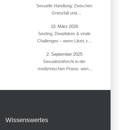
Sexuelle Handlung: Zwischen
Grenzfall und
Gesetzesverstoß
10. März 2026
Sexting, Deepfakes & virale
Challenges – wenn Likes zur
Straftat führen
2. September 2025
Sexualstrafrecht in der
medizinischen Praxis: wenn
Gynäkolog:innen oder
Therapeut:innen beschuldigt
werden
Wissenswertes