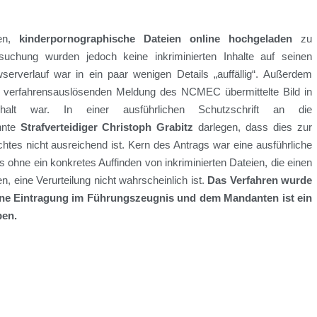
n,
kinderpornographische Dateien
online
hoch
geladen
zu
hsuchung wurde
n
jedoch
keine inkriminierten Inhalte
auf seinen
serverlauf war in ein paar wenigen Details „auffällig“
.
Außerdem
er verfahrensauslösenden Meldung des NCMEC übermittelte Bild in
Inhalt war.
In einer ausführlichen Schutzschrift an die
nte
Strafverteidiger Christoph Grabitz
darlegen, dass
dies zur
htes nicht ausreichend ist
.
Kern des Antrags war
eine ausführliche
ss
ohne ein konkretes Auffinden von inkriminierten Dateien, die einen
, eine Verurteilung nicht wahrscheinlich ist
.
Das Verfahren wurde
ine Eintragung im Führ
ungsz
eugnis und dem Mandanten ist ein
ben.