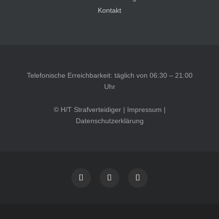
Kontakt
Telefonische Erreichbarkeit: täglich von 06:30 – 21:00
Uhr
© H/T Strafverteidiger |
Impressum
|
Datenschutzerklärung
Kundenbewertungen und Erfahrungen zu
HT Strafverteidiger
SEHR GUT
100%
Empfehlungen auf
ProvenExpert.com
4,99 / 5,00