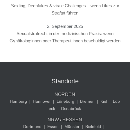
Sexting, Deepfakes & virale Challenges – wenn Likes zur
Straftat führen
2. September 2025
Sexualstrafrecht in der medizinischen Praxis: wenn
Gynäkolog:innen oder Therapeut:innen beschuldigt werden
Standorte
NORDEN
Hamburg
|
Hannover
|
Lüneburg
|
Bremen
|
Kiel
|
Lüb
eck
|
Osnabrück
NRW / HESSEN
Dortmund
|
Essen
|
Münster
|
Bielefeld
|