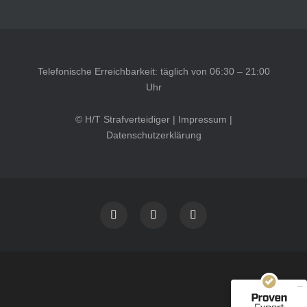
Telefonische Erreichbarkeit: täglich von 06:30 – 21:00
Uhr
© H/T Strafverteidiger |
Impressum
|
Datenschutzerklärung
Kundenbewertungen und Erfahrungen zu
HT Strafverteidiger
SEHR GUT
100%
Empfehlungen auf
ProvenExpert.com
4,99 / 5,00
40
1.646