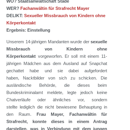
WO? Staatsanwaltschaft Stade
WER?
Fachanwältin für Strafrecht Mayer
DELIKT:
S
exueller Missbrauch von Kindern ohne
Körperkontakt
Ergebnis: Einstellung
Unser
em
14-jährige
n
Manda
n
t
en
wurde
der
sexuelle
Missbrauch von Kindern ohne
Körperkontakt
vorgeworfen.
Er soll mit einem 11-
jährigen Mädchen aus dem Ausland auf Snapchat
gechattet habe und sie dabei aufgefordert
haben
,
Nacktbilder von sich zu schicken. Die
ausländische Behörde, die dieses beim
Bundeskriminalamt meldete, legte jedoch keine
Chatverläufe oder ähnliches vor, sondern
stellt
e
lediglich die nicht be
wie
sene Behauptung in
de
n
Raum.
Frau Mayer
, Fachanw
ältin
für
Strafrecht,
konnte dieses in einem Antrag
darstellen, was in Verbindung mit dem jungen