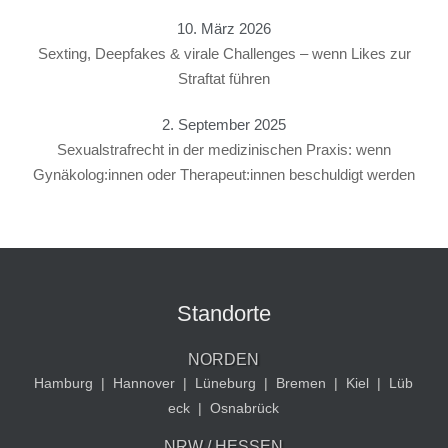
10. März 2026
Sexting, Deepfakes & virale Challenges – wenn Likes zur
Straftat führen
2. September 2025
Sexualstrafrecht in der medizinischen Praxis: wenn
Gynäkolog:innen oder Therapeut:innen beschuldigt werden
Standorte
NORDEN
Hamburg
|
Hannover
|
Lüneburg
|
Bremen
|
Kiel
|
Lüb
eck
|
Osnabrück
NRW / HESSEN