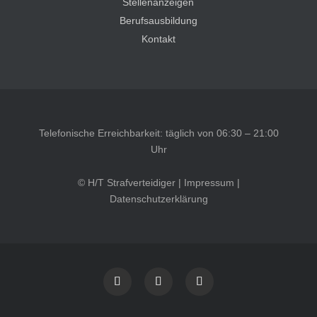
Stellenanzeigen
Berufsausbildung
Kontakt
Telefonische Erreichbarkeit: täglich von 06:30 – 21:00
Uhr
© H/T Strafverteidiger |
Impressum
|
Datenschutzerklärung
Kundenbewertungen und Erfahrungen zu
HT Strafverteidiger
SEHR GUT
100%