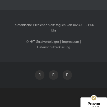
Telefonische Erreichbarkeit: täglich von 06:30 – 21:00
Uhr
© H/T Strafverteidiger |
Impressum
|
Datenschutzerklärung
Kundenbewertungen und Erfahrungen zu
HT Strafverteidiger
SEHR GUT
100%
Empfehlungen auf
ProvenExpert.com
4,99 / 5,00
40
1.646