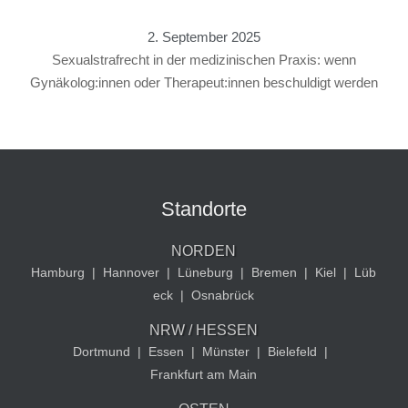
2. September 2025
Sexualstrafrecht in der medizinischen Praxis: wenn
Gynäkolog:innen oder Therapeut:innen beschuldigt werden
Standorte
NORDEN
Hamburg
|
Hannover
|
Lüneburg
|
Bremen
|
Kiel
|
Lüb
eck
|
Osnabrück
NRW / HESSEN
Dortmund
|
Essen
|
Münster
|
Bielefeld
|
Frankfurt am Main