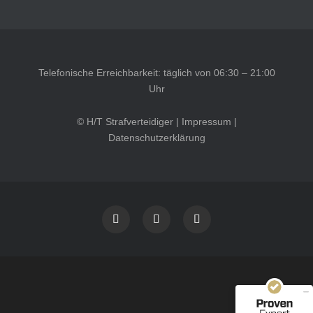
Telefonische Erreichbarkeit: täglich von 06:30 – 21:00
Uhr
© H/T Strafverteidiger |
Impressum
|
Datenschutzerklärung
Kundenbewertungen und Erfahrungen zu
HT Strafverteidiger
SEHR GUT
100%
Empfehlungen auf
ProvenExpert.com
4,99 / 5,00
40
1.646