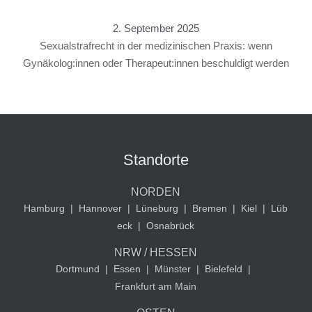
2. September 2025
Sexualstrafrecht in der medizinischen Praxis: wenn
Gynäkolog:innen oder Therapeut:innen beschuldigt werden
Standorte
NORDEN
Hamburg
|
Hannover
|
Lüneburg
|
Bremen
|
Kiel
|
Lüb
eck
|
Osnabrück
NRW / HESSEN
Dortmund
|
Essen
|
Münster
|
Bielefeld
|
Frankfurt am Main