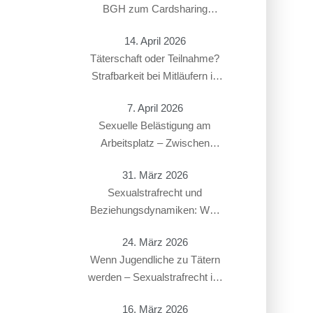
BGH zum Cardsharing
entschieden hat
14. April 2026
Täterschaft oder Teilnahme?
Strafbarkeit bei Mitläufern in
Sexualstrafsachen
7. April 2026
Sexuelle Belästigung am
Arbeitsplatz – Zwischen
Strafbarkeit und Arbeitsrecht:
31. März 2026
Überschneidung von § 184i
Sexualstrafrecht und
StGB mit arbeitsrechtlichen
Beziehungsdynamiken: Was
Konsequenzen
gilt bei Paaren, Ex-Partnern
24. März 2026
oder in offenen Beziehungen?
Wenn Jugendliche zu Tätern
werden – Sexualstrafrecht im
Jugendstrafverfahren
16. März 2026