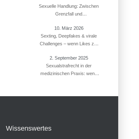
Sexuelle Handlung: Zwischen
Grenzfall und
Gesetzesverstoß
10. März 2026
Sexting, Deepfakes & virale
Challenges – wenn Likes zur
Straftat führen
2. September 2025
Sexualstrafrecht in der
medizinischen Praxis: wenn
Gynäkolog:innen oder
Therapeut:innen beschuldigt
werden
Wissenswertes