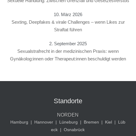
Sexuelle Handlung: Zwischen Grenzfall und Gesetzesverstoß
10. März 2026
Sexting, Deepfakes & virale Challenges – wenn Likes zur
Straftat führen
2. September 2025
Sexualstrafrecht in der medizinischen Praxis: wenn
Gynäkolog:innen oder Therapeut:innen beschuldigt werden
Standorte
NORDEN
Hamburg
|
Hannover
|
Lüneburg
|
Bremen
|
Kiel
|
Lüb
eck
|
Osnabrück