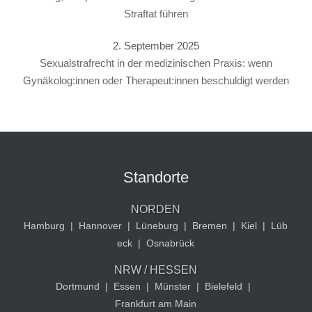
Straftat führen
2. September 2025
Sexualstrafrecht in der medizinischen Praxis: wenn
Gynäkolog:innen oder Therapeut:innen beschuldigt werden
Standorte
NORDEN
Hamburg
|
Hannover
|
Lüneburg
|
Bremen
|
Kiel
|
Lüb
eck
|
Osnabrück
NRW / HESSEN
Dortmund
|
Essen
|
Münster
|
Bielefeld
|
Frankfurt am Main