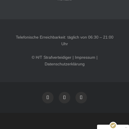
Telefonische Erreichbarkeit: täglich von 06:30 – 21:00
Uhr
© H/T Strafverteidiger |
Impressum
|
Datenschutzerklärung
Kundenbewertungen und Erfahrungen zu
HT Strafverteidiger
SEHR GUT
100%
Empfehlungen auf
ProvenExpert.com
4,99 / 5,00