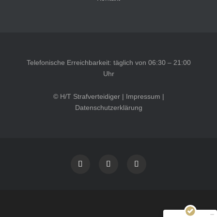
Telefonische Erreichbarkeit: täglich von 06:30 – 21:00
Uhr
© H/T Strafverteidiger |
Impressum
|
Datenschutzerklärung
Kundenbewertungen und Erfahrungen zu
HT Strafverteidiger
SEHR GUT
100%
Empfehlungen auf
ProvenExpert.com
4,99 / 5,00