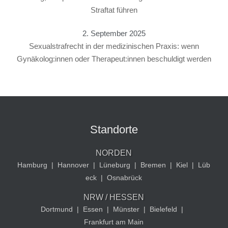
Straftat führen
2. September 2025
Sexualstrafrecht in der medizinischen Praxis: wenn
Gynäkolog:innen oder Therapeut:innen beschuldigt werden
Standorte
NORDEN
Hamburg
|
Hannover
|
Lüneburg
|
Bremen
|
Kiel
|
Lüb
eck
|
Osnabrück
NRW / HESSEN
Dortmund
|
Essen
|
Münster
|
Bielefeld
|
Frankfurt am Main