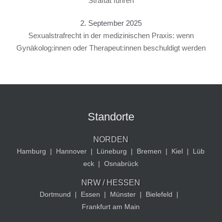
Straftat führen
2. September 2025
Sexualstrafrecht in der medizinischen Praxis: wenn
Gynäkolog:innen oder Therapeut:innen beschuldigt werden
Standorte
NORDEN
Hamburg
|
Hannover
|
Lüneburg
|
Bremen
|
Kiel
|
Lüb
eck
|
Osnabrück
NRW / HESSEN
Dortmund
|
Essen
|
Münster
|
Bielefeld
|
Frankfurt am Main