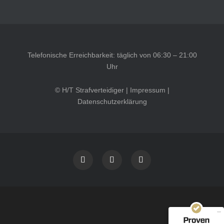
Telefonische Erreichbarkeit: täglich von 06:30 – 21:00
Uhr
© H/T Strafverteidiger |
Impressum
|
Datenschutzerklärung
Kundenbewertungen und Erfahrungen zu
HT Strafverteidiger
SEHR GUT
100%
Empfehlungen auf
ProvenExpert.com
4,99 / 5,00
40
1.646