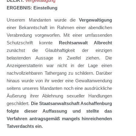
DELIKT:
Vergewaltigung
ERGEBNIS:
Einstellung
Unserem Mandant
en
wurde
die
Vergewaltigung
einer Bekanntschaft
im
Rahmen einer abendlichen
Verabredung
vorgeworfen.
Mit einer umfassenden
Schutzschrift
konnte
Rechtsanwalt
Albrecht
zunächst die
Glaubhaftigkeit
der einzigen
belastenden Aussage in Zweifel ziehen.
Die
Anzeigeerstatterin
war nicht in der Lage einen
nachvollziehbaren Tathergang zu schildern. Darüber
hinaus wurde von ihr weder eine Gewaltanwendung
seitens unseres Mandanten noch eine ausdrückliche
Äußerung ihrer Ablehnung sexueller Handlungen
geschildert.
D
ie
Staatsanwaltschaft
Aschaffenburg
folgte dieser
Auffassung
und stellte
das
Verfahren
antragsgemäß mangels hinreichende
n
Tatverdachts ein.