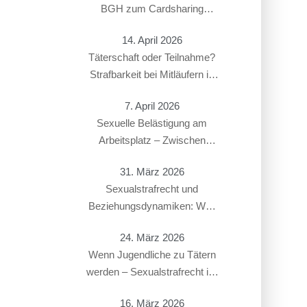
BGH zum Cardsharing
entschieden hat
14. April 2026
Täterschaft oder Teilnahme?
Strafbarkeit bei Mitläufern in
Sexualstrafsachen
7. April 2026
Sexuelle Belästigung am
Arbeitsplatz – Zwischen
Strafbarkeit und Arbeitsrecht:
31. März 2026
Überschneidung von § 184i
Sexualstrafrecht und
StGB mit arbeitsrechtlichen
Beziehungsdynamiken: Was
Konsequenzen
gilt bei Paaren, Ex-Partnern
24. März 2026
oder in offenen Beziehungen?
Wenn Jugendliche zu Tätern
werden – Sexualstrafrecht im
Jugendstrafverfahren
16. März 2026