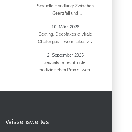
Sexuelle Handlung: Zwischen
Grenzfall und
Gesetzesverstoß
10. März 2026
Sexting, Deepfakes & virale
Challenges – wenn Likes zur
Straftat führen
2. September 2025
Sexualstrafrecht in der
medizinischen Praxis: wenn
Gynäkolog:innen oder
Therapeut:innen beschuldigt
werden
Wissenswertes