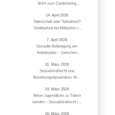
BGH zum Cardsharing
entschieden hat
14. April 2026
Täterschaft oder Teilnahme?
Strafbarkeit bei Mitläufern in
Sexualstrafsachen
7. April 2026
Sexuelle Belästigung am
Arbeitsplatz – Zwischen
Strafbarkeit und Arbeitsrecht:
31. März 2026
Überschneidung von § 184i
Sexualstrafrecht und
StGB mit arbeitsrechtlichen
Beziehungsdynamiken: Was
Konsequenzen
gilt bei Paaren, Ex-Partnern
24. März 2026
oder in offenen Beziehungen?
Wenn Jugendliche zu Tätern
werden – Sexualstrafrecht im
Jugendstrafverfahren
16. März 2026