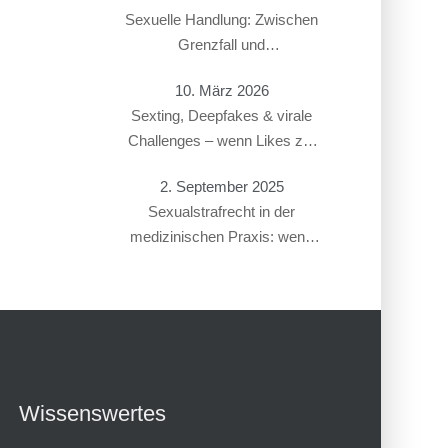
Sexuelle Handlung: Zwischen
Grenzfall und
Gesetzesverstoß
10. März 2026
Sexting, Deepfakes & virale
Challenges – wenn Likes zur
Straftat führen
2. September 2025
Sexualstrafrecht in der
medizinischen Praxis: wenn
Gynäkolog:innen oder
Therapeut:innen beschuldigt
werden
Wissenswertes