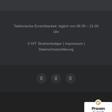
Telefonische Erreichbarkeit: täglich von 06:30 – 21:00
Uhr
© H/T Strafverteidiger |
Impressum
|
Datenschutzerklärung
Kundenbewertungen und Erfahrungen zu
HT Strafverteidiger
SEHR GUT
100%
Empfehlungen auf
ProvenExpert.com
4,99 / 5,00
40
1.646