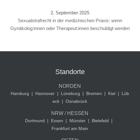
2. September 2025
Sexualstrafrecht in der medizinischen Praxis: wenn
Gynäkolog:innen oder Therapeut:innen beschuldigt werden
Standorte
NORDEN
Hamburg
|
Hannover
|
Lüneburg
|
Bremen
|
Kiel
|
Lüb
eck
|
Osnabrück
NRW / HESSEN
Dortmund
|
Essen
|
Münster
|
Bielefeld
|
Frankfurt am Main