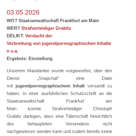
03.05.2026
WO? Staatsanwaltschaft Frankfurt am Main
WER?
Strafverteidiger Grabitz
DELIKT:
Verdacht
d
e
r
Verbreitung
von
jugendpornographische
n
Inhalte
n
u.a.
Ergebnis: Einstellung
Unserem
Mandanten
wurde vorgeworfen, über den
Dienst „Snapchat“ eine Datei
mit
jugend
pornographischem
Inhalt
versandt zu
haben.
In
einer ausführlichen Schutzschrift
an die
Staatsanwaltschaft
Frankfurt am
Main
konnte
Strafverteidiger Christoph
Grabitz
darlegen,
dass eine Täterschaft hinsichtlich
des behaupteten Versendens nicht
nachgewiesen
werden
kann und zudem bereits keine