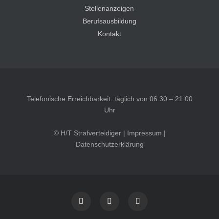
Stellenanzeigen
Berufsausbildung
Kontakt
Telefonische Erreichbarkeit: täglich von 06:30 – 21:00
Uhr
© H/T Strafverteidiger |
Impressum
|
Datenschutzerklärung
Kundenbewertungen und Erfahrungen zu
HT Strafverteidiger
SEHR GUT
100%