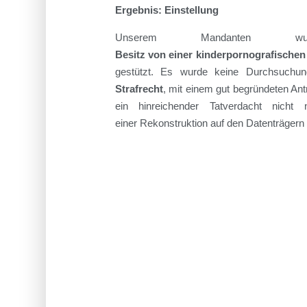
Ergebnis: Einstellung
Unser
em
Manda
n
t
en
wu
Besitz
von
einer
kinder
pornografische
gestützt
.
E
s wurde keine Durchsuchu
Strafrecht
,
mit einem gut begründeten Ant
ein hinreichender Tatverdacht nich
eine
r
Rekonstruktion auf den Datenträgern be