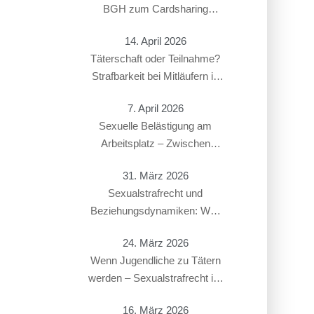
BGH zum Cardsharing
entschieden hat
14. April 2026
Täterschaft oder Teilnahme?
Strafbarkeit bei Mitläufern in
Sexualstrafsachen
7. April 2026
Sexuelle Belästigung am
Arbeitsplatz – Zwischen
Strafbarkeit und Arbeitsrecht:
31. März 2026
Überschneidung von § 184i
Sexualstrafrecht und
StGB mit arbeitsrechtlichen
Beziehungsdynamiken: Was
Konsequenzen
gilt bei Paaren, Ex-Partnern
24. März 2026
oder in offenen Beziehungen?
Wenn Jugendliche zu Tätern
werden – Sexualstrafrecht im
Jugendstrafverfahren
16. März 2026