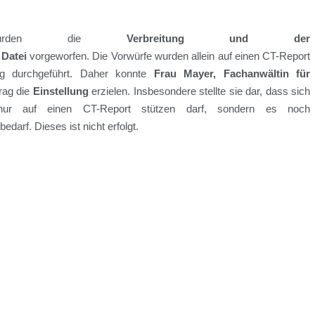
rden
die
Verbreitung und
der
n
Datei
vorgeworfen.
Die Vorwürfe wurden allein
auf eine
n
CT-Report
ng d
ur
chgeführt
. Daher konnte
Frau Mayer
, Fachanw
ältin
für
rag die
Einstellung
erzielen. Insbesond
e
re
stellte
sie
da
r
, das
s sich
t nur auf einen CT-Report stützen darf, sondern es noch
darf. Dieses ist nicht erfolgt.