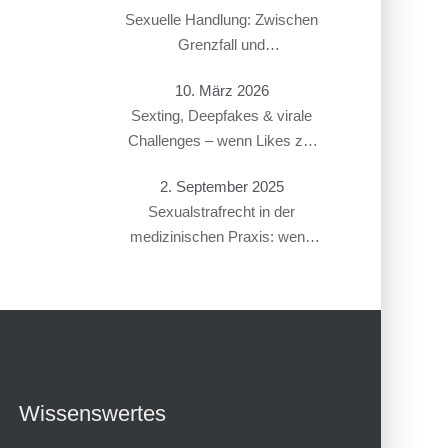
Sexuelle Handlung: Zwischen
Grenzfall und
Gesetzesverstoß
10. März 2026
Sexting, Deepfakes & virale
Challenges – wenn Likes zur
Straftat führen
2. September 2025
Sexualstrafrecht in der
medizinischen Praxis: wenn
Gynäkolog:innen oder
Therapeut:innen beschuldigt
werden
Wissenswertes