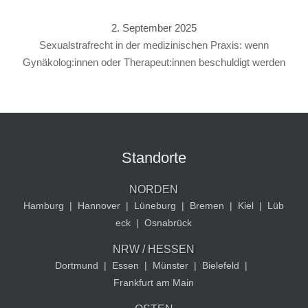
2. September 2025
Sexualstrafrecht in der medizinischen Praxis: wenn
Gynäkolog:innen oder Therapeut:innen beschuldigt werden
Standorte
NORDEN
Hamburg
|
Hannover
|
Lüneburg
|
Bremen
|
Kiel
|
Lüb
eck
|
Osnabrück
NRW / HESSEN
Dortmund
|
Essen
|
Münster
|
Bielefeld
|
Frankfurt am Main