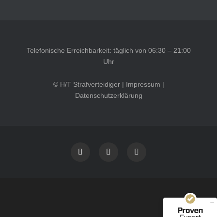
Telefonische Erreichbarkeit: täglich von 06:30 – 21:00
Uhr
© H/T Strafverteidiger |
Impressum
|
Datenschutzerklärung
Kundenbewertungen und Erfahrungen zu
HT Strafverteidiger
SEHR GUT
100%
Empfehlungen auf
ProvenExpert.com
4,99 / 5,00
40
1.646