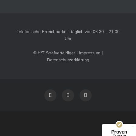
Telefonische Erreichbarkeit: täglich von 06:30 – 21:00
Uhr
© H/T Strafverteidiger |
Impressum
|
Datenschutzerklärung
Kundenbewertungen und Erfahrungen zu
HT Strafverteidiger
SEHR GUT
100%
Empfehlungen auf
ProvenExpert.com
4,99 / 5,00
40
1.646