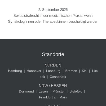
2. September 2025
Sexualstrafrecht in der medizinischen Praxis: wenn
Gynäkolog:innen oder Therapeut:innen beschuldigt werden
Standorte
NORDEN
Hamburg
|
Hannover
|
Lüneburg
|
Bremen
|
Kiel
|
Lüb
eck
|
Osnabrück
NRW / HESSEN
Dortmund
|
Essen
|
Münster
|
Bielefeld
|
Frankfurt am Main